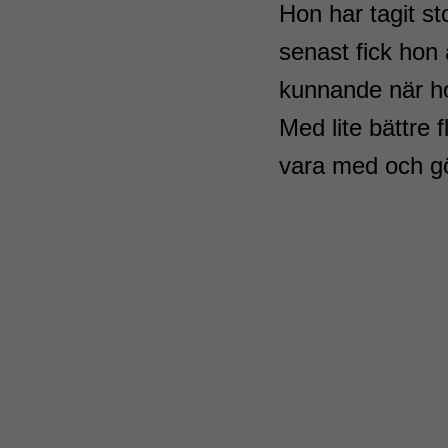
Hon har tagit st
senast fick hon a
kunnande när ho
Med lite bättre 
vara med och g
� å
� Å
� ä