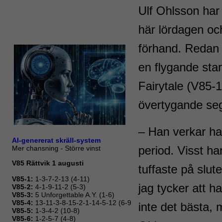
Ulf Ohlsson har
här lördagen oc
förhand. Redan 
en flygande sta
Fairytale (V85-1
övertygande seg
– Han verkar ha h
period. Visst ha
tuffaste på slut
jag tycker att h
inte det bästa, 