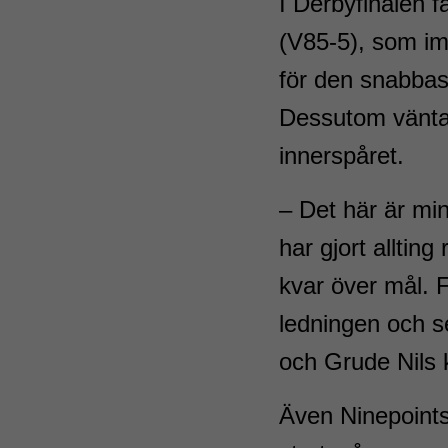
I Derbyfinalen
(V85-5), som im
för den snabbas
Dessutom väntar
innerspåret.
– Det här är mi
har gjort allting
kvar över mål. F
ledningen och s
och Grude Nils
Även Ninepoints 