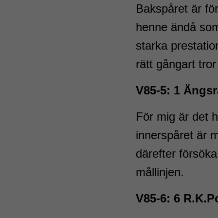
Bakspåret är fö
henne ändå som 
starka prestatio
rätt gångart tror
V85-5: 1 Ängs
För mig är det 
innerspåret är m
därefter försöka 
mållinjen.
V85-6: 6 R.K.