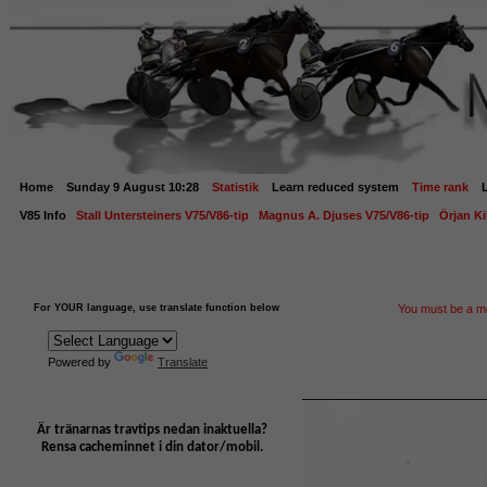
Home
Sunday 9 August
10:28
Statistik
Learn reduced system
Time rank
V85 Info
Stall Untersteiners V75/V86-tip
Magnus A. Djuses V75/V86-tip
Örjan Ki
For YOUR language, use translate function below
You must be a me
Powered by
Translate
Är tränarnas travtips nedan inaktuella?
Rensa cacheminnet i din dator/mobil.