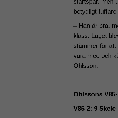
startspår, men u
betydligt tuffare 
– Han är bra, m
klass. Läget bl
stämmer för att 
vara med och k
Ohlsson.
Ohlssons V85-
V85-2: 9 Skeie