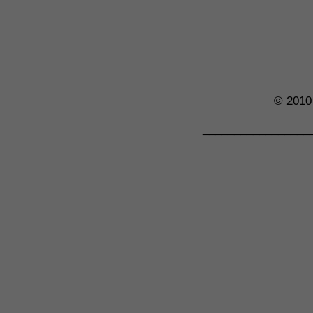
� Ä
� ö
� Ö
© 2010
_________________